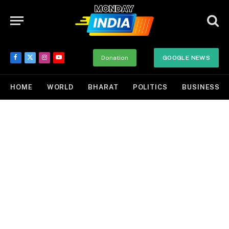
Donation
GOOGLE NEWS
Facebook
X
Instagram
YouTube
(Twitter)
HOME
WORLD
BHARAT
POLITICS
BUSINESS