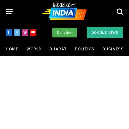
Donation
GOOGLE NEWS
Facebook
X
Instagram
YouTube
(Twitter)
HOME
WORLD
BHARAT
POLITICS
BUSINESS