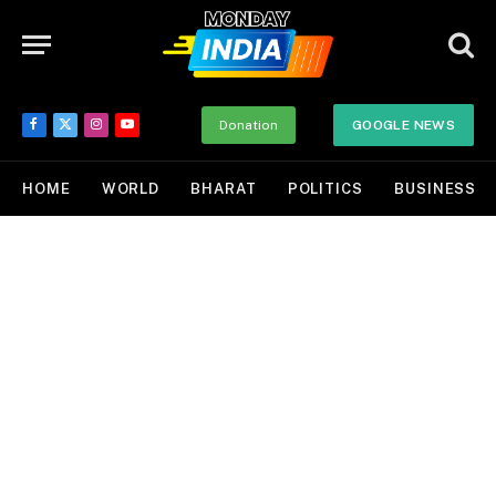
Donation
GOOGLE NEWS
Facebook
X
Instagram
YouTube
(Twitter)
HOME
WORLD
BHARAT
POLITICS
BUSINESS