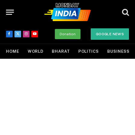
Donation
GOOGLE NEWS
Facebook
X
Instagram
YouTube
(Twitter)
HOME
WORLD
BHARAT
POLITICS
BUSINESS