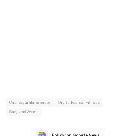
ChandigarhInfluencer
DigitalFashionFitness
SanjivaniVerma
Follow on Google News