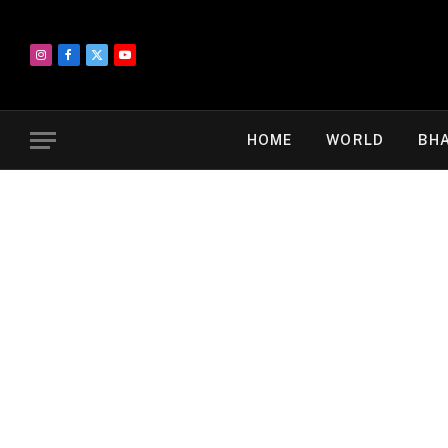
Instagram
Facebook
X
YouTube
(Twitter)
HOME
WORLD
BH