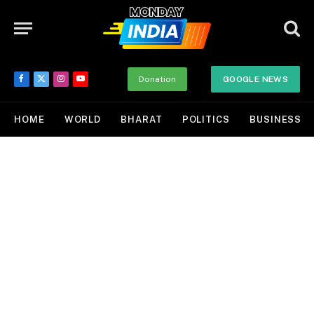
Donation
GOOGLE NEWS
Facebook
X
Instagram
YouTube
(Twitter)
HOME
WORLD
BHARAT
POLITICS
BUSINESS