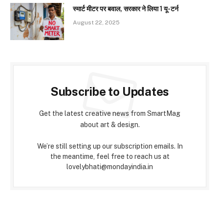
स्मार्ट मीटर पर बवाल, सरकार ने लिया 1 यू-टर्न
August 22, 2025
Subscribe to Updates
Get the latest creative news from SmartMag
about art & design.
We’re still setting up our subscription emails. In
the meantime, feel free to reach us at
lovelybhati@mondayindia.in