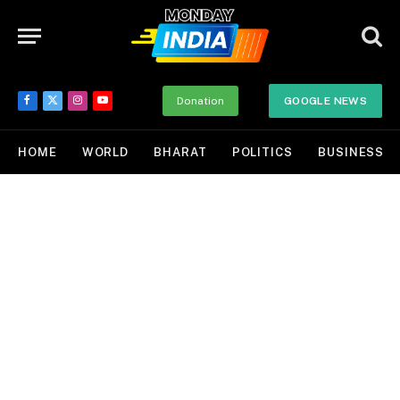
Donation
GOOGLE NEWS
Facebook
X
Instagram
YouTube
(Twitter)
HOME
WORLD
BHARAT
POLITICS
BUSINESS