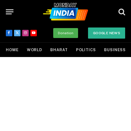
Donation
GOOGLE NEWS
Facebook
X
Instagram
YouTube
(Twitter)
HOME
WORLD
BHARAT
POLITICS
BUSINESS