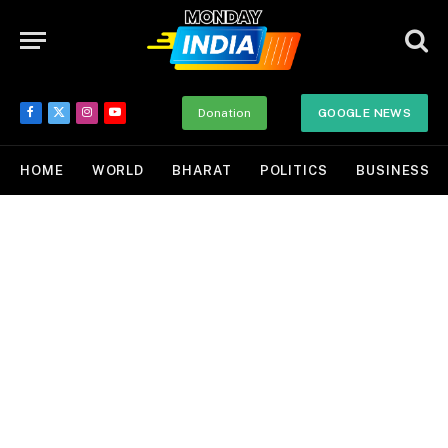
Donation
GOOGLE NEWS
Facebook
X
Instagram
YouTube
(Twitter)
HOME
WORLD
BHARAT
POLITICS
BUSINESS